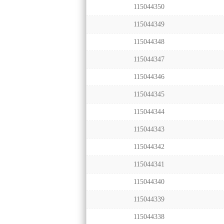
115044350
115044349
115044348
115044347
115044346
115044345
115044344
115044343
115044342
115044341
115044340
115044339
115044338