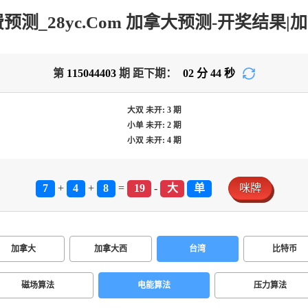
第
115044403
期 距下期：
02
分
44
秒
大双
未开:
3
期
小单
未开:
2
期
小双
未开:
4
期
7
+
4
+
8
=
19
-
大
单
咪牌
加拿大
加拿大西
台湾
比特币
磁场算法
电能算法
压力算法