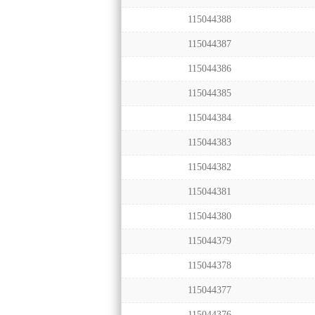
115044388
115044387
115044386
115044385
115044384
115044383
115044382
115044381
115044380
115044379
115044378
115044377
115044376