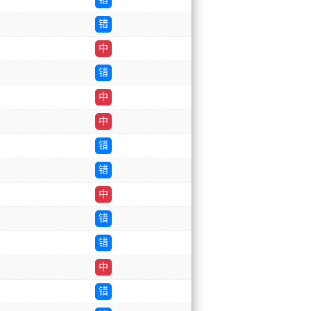
错
中
错
中
中
错
错
中
错
错
中
错