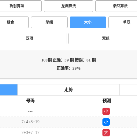
折射算法
龙渊算法
浩然算法
组合
杀组
大小
单双
双项
双组
100期 正确：39 期 错误：61 期
正确率：39%
走势
号码
预测
---
小
双
7+4+8=19
小
7+3+7=17
大