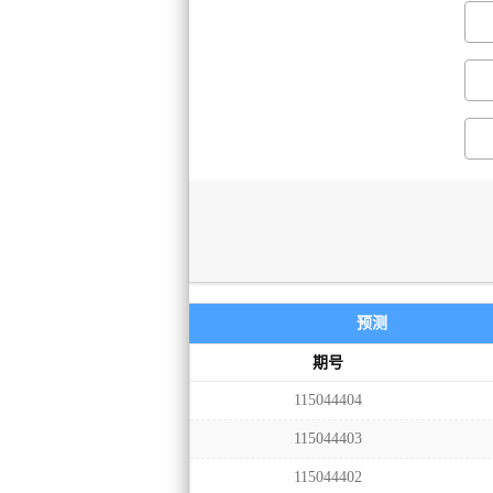
预测
期号
115044404
115044403
115044402