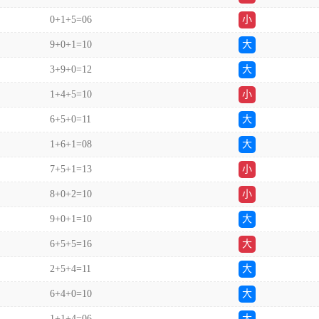
0+1+5=06
小
9+0+1=10
大
3+9+0=12
大
1+4+5=10
小
6+5+0=11
大
1+6+1=08
大
7+5+1=13
小
8+0+2=10
小
9+0+1=10
大
6+5+5=16
大
2+5+4=11
大
6+4+0=10
大
1+1+4=06
大