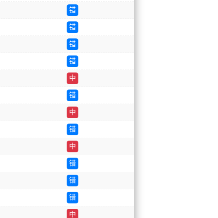
错
错
错
错
中
错
中
错
中
错
错
错
中