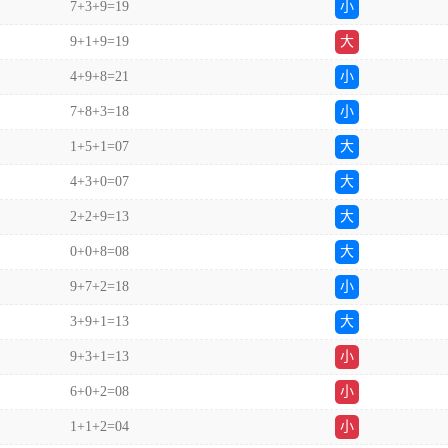
7+3+9=19
小
9+1+9=19
大
4+9+8=21
小
7+8+3=18
小
1+5+1=07
大
4+3+0=07
大
2+2+9=13
大
0+0+8=08
大
9+7+2=18
小
3+9+1=13
大
9+3+1=13
小
6+0+2=08
小
1+1+2=04
小