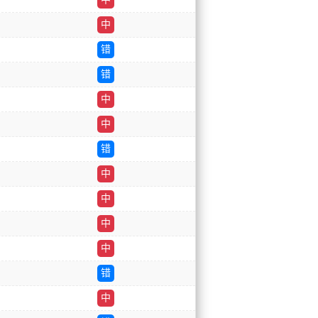
中
错
错
中
中
错
中
中
中
中
错
中