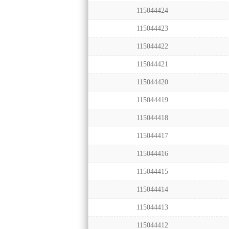
115044424
115044423
115044422
115044421
115044420
115044419
115044418
115044417
115044416
115044415
115044414
115044413
115044412