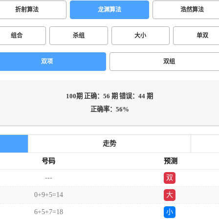
折射算法
龙渊算法
浩然算法
组合
杀组
大小
单双
双项
双组
100期 正确：56 期 错误：44 期
正确率：56%
走势
号码
预测
---
双
0+9+5=14
大
6+5+7=18
小