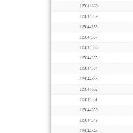
115044360
115044359
115044358
115044357
115044356
115044355
115044354
115044353
115044352
115044351
115044350
115044349
115044348