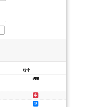
统计
结果
---
中
错