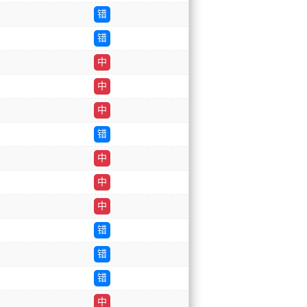
错
错
中
中
中
错
中
中
中
错
错
错
中