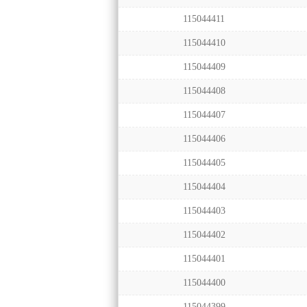
115044411
115044410
115044409
115044408
115044407
115044406
115044405
115044404
115044403
115044402
115044401
115044400
115044399