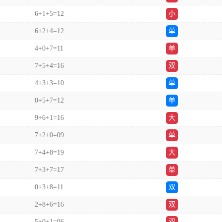
6+1+5=12
小
6+2+4=12
单
4+0+7=11
单
7+5+4=16
双
4+3+3=10
单
0+5+7=12
单
9+6+1=16
大
7+2+0=09
单
7+4+8=19
大
7+3+7=17
单
0+3+8=11
双
2+8+6=16
双
5+0+1=06
双