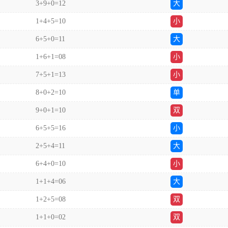
3+9+0=12
大
1+4+5=10
小
6+5+0=11
大
1+6+1=08
小
7+5+1=13
小
8+0+2=10
单
9+0+1=10
双
6+5+5=16
小
2+5+4=11
大
6+4+0=10
小
1+1+4=06
大
1+2+5=08
双
1+1+0=02
双