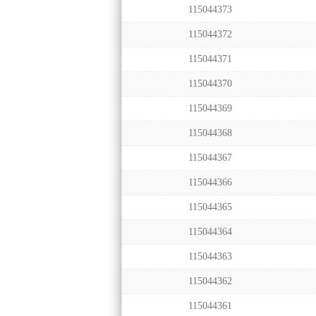
115044373
115044372
115044371
115044370
115044369
115044368
115044367
115044366
115044365
115044364
115044363
115044362
115044361