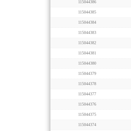
115044386
115044385
115044384
115044383
115044382
115044381
115044380
115044379
115044378
115044377
115044376
115044375
115044374