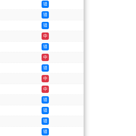
错
错
错
中
错
中
错
中
中
错
错
错
错