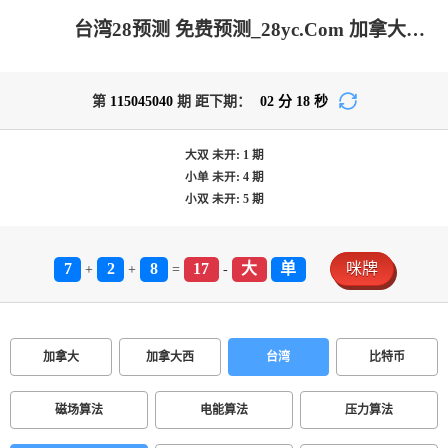
台湾28预测 免费预测_28yc.Com 加拿大预测-开奖结果|加拿大28在线预测网|28结果咪牌|加拿大pc在线|专注研究加拿大28大神预测苹果版！
第
115045040
期 距下期：
02
分
18
秒
大双
未开:
1
期
小单
未开:
4
期
小双
未开:
5
期
7
2
8
17
大
单
咪牌
+
+
=
-
加拿大
加拿大西
台湾
比特币
磁场算法
电能算法
压力算法