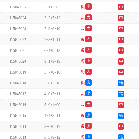
双
小
115045025
2+1+2=05
殺
中
双
大
115045024
3+2+7=12
殺
中
单
大
115045023
7+3+9=19
殺
中
双
大
115045022
2+8+1=11
殺
中
双
大
115045021
0+4+9=13
殺
中
双
小
115045020
9+1+9=19
殺
中
单
大
115045019
3+7+0=10
殺
中
单
大
115045018
7+8+3=18
殺
错
双
小
115045017
4+0+7=11
殺
错
单
大
115045016
5+0+4=09
殺
中
单
小
115045015
4+4+3=11
殺
错
单
小
115045014
8+0+9=17
殺
中
单
小
115045013
0+3+9=12
殺
错