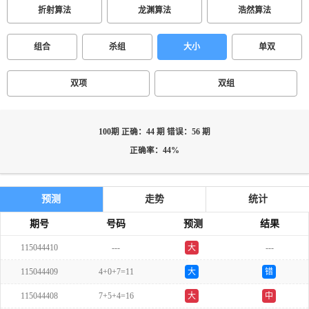
折射算法
龙渊算法
浩然算法
组合
杀组
大小
单双
双项
双组
100期 正确：44 期 错误：56 期
正确率：44%
预测
走势
统计
期号
号码
预测
结果
115044410
---
大
---
单
115044409
4+0+7=11
大
错
115044408
7+5+4=16
大
中