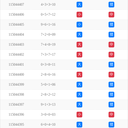
115044407
4+3+3=10
大
错
115044406
0+5+7=12
小
中
115044405
9+6+1=16
小
错
115044404
7+2+0=09
大
错
115044403
7+4+8=19
大
中
115044402
7+3+7=17
大
中
115044401
0+3+8=11
大
错
115044400
2+8+6=16
大
中
115044399
5+0+1=06
大
错
115044398
2+8+2=12
大
错
115044397
9+1+3=13
大
错
115044396
3+0+0=03
小
中
115044395
6+0+4=10
大
错