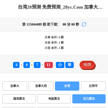
台湾28预测 免费预测_28yc.Com 加拿大预测-开奖结果|加拿大28在线预测网|28结果咪牌|加拿大pc在线|专注研究加拿大28大神预测苹果版！
第
115044409
期 距下期：
00
分
00
秒
大单
未开:
6
期
大双
未开:
1
期
小双
未开:
2
期
4
0
7
11
小
单
咪牌
+
+
=
-
加拿大
加拿大西
台湾
比特币
磁场算法
电能算法
压力算法