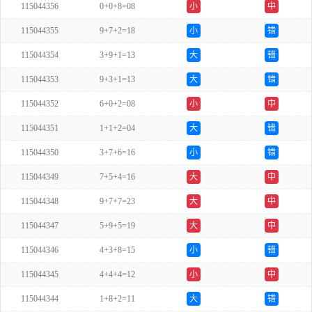
115044356
0+0+8=08
小
中
115044355
9+7+2=18
小
错
115044354
3+9+1=13
大
错
115044353
9+3+1=13
大
错
115044352
6+0+2=08
小
中
115044351
1+1+2=04
大
错
115044350
3+7+6=16
小
错
115044349
7+5+4=16
大
中
115044348
9+7+7=23
大
中
115044347
5+9+5=19
大
中
115044346
4+3+8=15
小
错
115044345
4+4+4=12
小
中
115044344
1+8+2=11
大
错