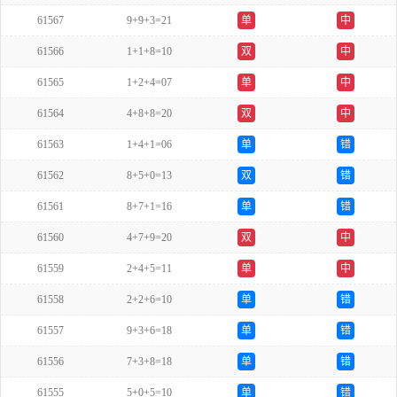
61567
9+9+3=21
单
中
61566
1+1+8=10
双
中
61565
1+2+4=07
单
中
61564
4+8+8=20
双
中
61563
1+4+1=06
单
错
61562
8+5+0=13
双
错
61561
8+7+1=16
单
错
61560
4+7+9=20
双
中
61559
2+4+5=11
单
中
61558
2+2+6=10
单
错
61557
9+3+6=18
单
错
61556
7+3+8=18
单
错
61555
5+0+5=10
单
错