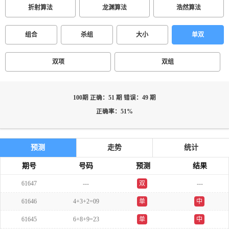
折射算法
龙渊算法
浩然算法
组合
杀组
大小
单双
双项
双组
100期 正确：51 期 错误：49 期
正确率：51%
预测
走势
统计
期号
号码
预测
结果
61647
---
双
---
61646
4+3+2=09
单
中
61645
6+8+9=23
单
中