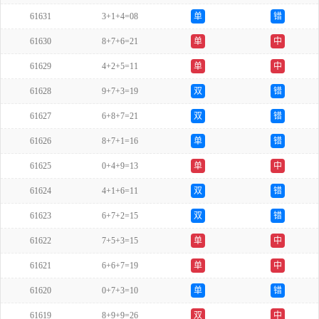
61631
3+1+4=08
单
错
61630
8+7+6=21
单
中
61629
4+2+5=11
单
中
61628
9+7+3=19
双
错
61627
6+8+7=21
双
错
61626
8+7+1=16
单
错
61625
0+4+9=13
单
中
61624
4+1+6=11
双
错
61623
6+7+2=15
双
错
61622
7+5+3=15
单
中
61621
6+6+7=19
单
中
61620
0+7+3=10
单
错
61619
8+9+9=26
双
中