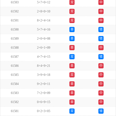
61593
5+7+0=12
双
中
61592
2+8+0=10
双
中
61591
8+2+4=14
双
中
61590
5+7+4=16
单
错
61589
2+0+6=08
单
错
61588
2+6+1=09
单
中
61587
4+7+4=15
双
错
61586
8+4+9=21
单
中
61585
3+9+6=18
双
中
61584
9+2+0=11
单
中
61583
7+2+0=09
单
中
61582
0+6+9=15
单
中
61581
0+2+3=05
双
错