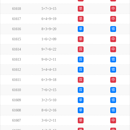
61618
5+7+3=15
单
中
61617
6+4+9=19
单
中
61616
8+3+9=20
单
错
61615
1+6+2=09
单
中
61614
9+7+6=22
双
中
61613
9+0+2=11
双
错
61612
5+4+4=13
双
错
61611
6+3+9=18
双
中
61610
7+6+2=15
双
错
61609
3+2+5=10
单
错
61608
8+6+2=16
单
错
61607
3+6+2=11
单
中