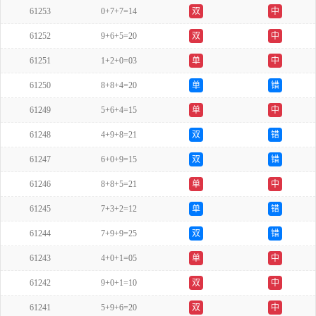
61253
0+7+7=14
双
中
61252
9+6+5=20
双
中
61251
1+2+0=03
单
中
61250
8+8+4=20
单
错
61249
5+6+4=15
单
中
61248
4+9+8=21
双
错
61247
6+0+9=15
双
错
61246
8+8+5=21
单
中
61245
7+3+2=12
单
错
61244
7+9+9=25
双
错
61243
4+0+1=05
单
中
61242
9+0+1=10
双
中
61241
5+9+6=20
双
中