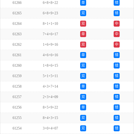
61266
6+8+8=22
单
错
61265
6+8+9=23
双
错
61264
8+1+1=10
双
中
61263
7+4+6=17
单
中
61262
1+6+9=16
双
中
61261
4+6+6=16
单
错
61260
1+8+6=15
双
错
61259
5+1+5=11
双
错
61258
4+3+7=14
单
错
61257
2+3+4=09
双
错
61256
8+5+9=22
单
错
61255
8+4+3=15
双
错
61254
3+0+4=07
双
错