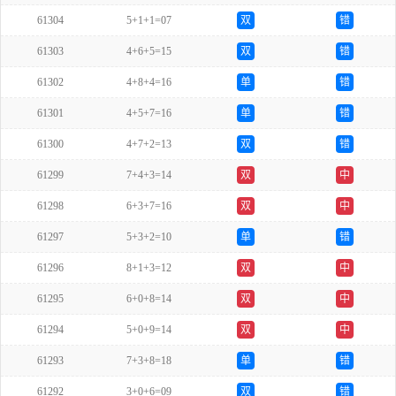
61304
5+1+1=07
双
错
61303
4+6+5=15
双
错
61302
4+8+4=16
单
错
61301
4+5+7=16
单
错
61300
4+7+2=13
双
错
61299
7+4+3=14
双
中
61298
6+3+7=16
双
中
61297
5+3+2=10
单
错
61296
8+1+3=12
双
中
61295
6+0+8=14
双
中
61294
5+0+9=14
双
中
61293
7+3+8=18
单
错
61292
3+0+6=09
双
错