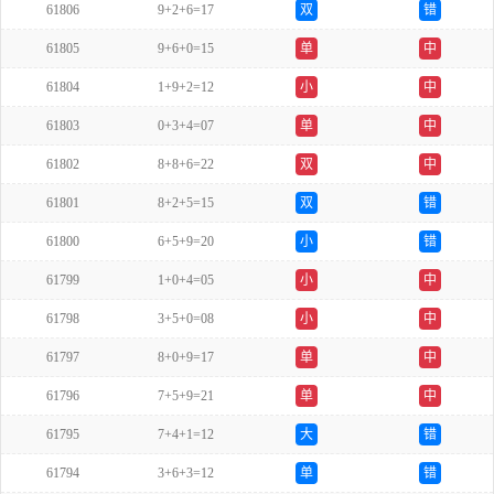
61806
9+2+6=17
双
错
61805
9+6+0=15
单
中
61804
1+9+2=12
小
中
61803
0+3+4=07
单
中
61802
8+8+6=22
双
中
61801
8+2+5=15
双
错
61800
6+5+9=20
小
错
61799
1+0+4=05
小
中
61798
3+5+0=08
小
中
61797
8+0+9=17
单
中
61796
7+5+9=21
单
中
61795
7+4+1=12
大
错
61794
3+6+3=12
单
错