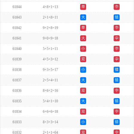
61844
4+8+1=13
单
中
61843
2+1+8=11
大
错
61842
9+2+8=19
单
中
61841
9+0+9=18
大
中
61840
5+5+1=11
小
中
61839
4+5+3=12
双
中
61838
9+3+5=17
小
错
61837
2+5+4=11
大
错
61836
8+6+2=16
双
中
61835
5+4+1=10
大
错
61834
6+6+6=18
双
中
61833
8+3+3=14
小
错
61832
2+1+1=04
双
中