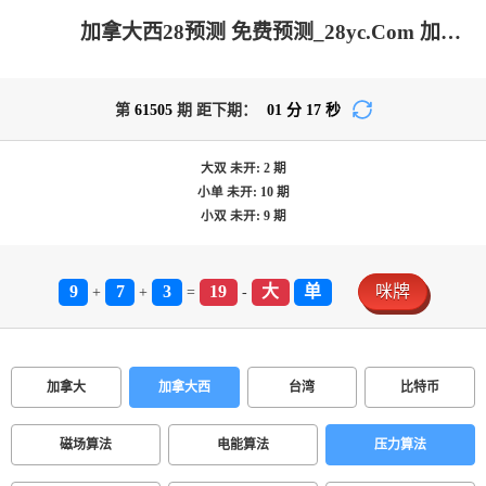
加拿大西28预测 免费预测_28yc.Com 加拿大预测-开奖结果|加拿大28在线预测网|28结果咪牌|加拿大pc在线|专注研究加拿大28大神预测苹果版！
第
61505
期 距下期：
01
分
17
秒
大双
未开:
2
期
小单
未开:
10
期
小双
未开:
9
期
9
7
3
19
大
单
咪牌
+
+
=
-
加拿大
加拿大西
台湾
比特币
磁场算法
电能算法
压力算法