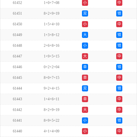
61452
1+0+7=08
小
中
61451
8+2+9=19
双
错
61450
1+5+4=10
小
中
61449
1+3+8=12
大
错
61448
2+6+8=16
小
错
61447
1+9+5=15
大
中
61446
0+2+2=04
单
错
61445
8+0+7=15
单
中
61444
9+2+4=15
双
错
61443
1+4+6=11
单
中
61442
8+2+9=19
大
中
61441
8+9+5=22
小
错
61440
4+1+4=09
小
中