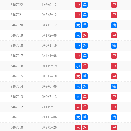
3467022
1+2+9=12
小
单
中
3467021
0+7+5=12
小
单
中
3467020
3+4+5=12
大
单
错
3467019
5+1+2=08
大
双
中
3467018
9+9+1=19
小
双
错
3467017
3+4+1=08
小
单
中
3467016
9+1+9=19
小
单
中
3467015
8+3+7=18
大
单
中
3467014
6+3+0=09
大
双
错
3467013
6+0+7=13
大
单
中
3467012
7+1+9=17
大
单
中
3467011
2+1+3=06
大
单
错
3467010
8+9+3=20
大
双
中