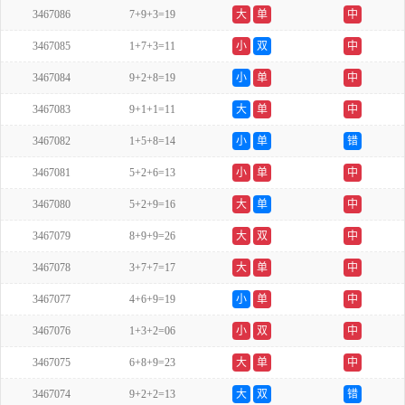
3467086
7+9+3=19
大
单
中
3467085
1+7+3=11
小
双
中
3467084
9+2+8=19
小
单
中
3467083
9+1+1=11
大
单
中
3467082
1+5+8=14
小
单
错
3467081
5+2+6=13
小
单
中
3467080
5+2+9=16
大
单
中
3467079
8+9+9=26
大
双
中
3467078
3+7+7=17
大
单
中
3467077
4+6+9=19
小
单
中
3467076
1+3+2=06
小
双
中
3467075
6+8+9=23
大
单
中
3467074
9+2+2=13
大
双
错