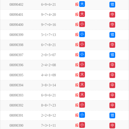
大
08090402
6+9+6=21
殺
错
单
大
08090401
9+7+4=20
殺
中
单
小
08090400
9+7+0=16
殺
中
单
小
08090399
5+1+7=13
殺
错
单
小
08090398
6+7+8=21
殺
中
双
小
08090397
2+0+5=07
殺
错
单
小
08090396
2+4+2=08
殺
中
单
大
08090395
4+4+1=09
殺
中
双
大
08090394
3+8+3=14
殺
中
单
大
08090393
6+9+6=21
殺
中
双
小
08090392
8+8+7=23
殺
中
单
小
08090391
2+2+8=12
殺
错
双
小
08090390
7+3+1=11
殺
中