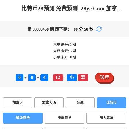
比特币28预测 免费预测_28yc.Com 加拿大预测-开奖结果|加拿大28在线预测网|28结果咪牌|加拿大pc在线|专注研究加拿大28大神预测苹果版！
第
08090468
期 距下期：
00
分
50
秒
大单
未开:
1
期
大双
未开:
3
期
小单
未开:
8
期
0
8
4
12
小
双
咪牌
+
+
=
-
加拿大
加拿大西
台湾
比特币
磁场算法
电能算法
压力算法