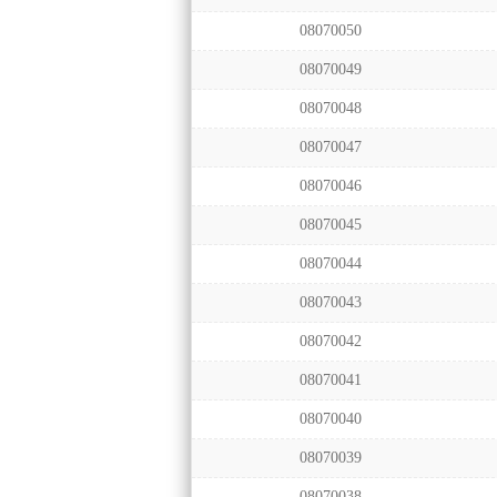
08070050
08070049
08070048
08070047
08070046
08070045
08070044
08070043
08070042
08070041
08070040
08070039
08070038