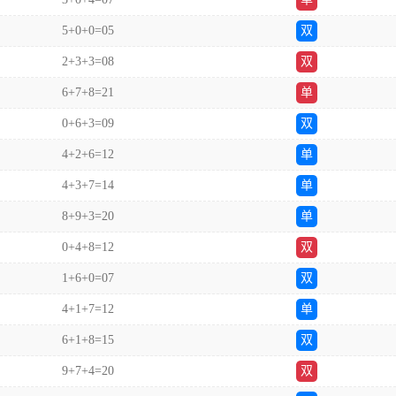
5+0+0=05
双
2+3+3=08
双
6+7+8=21
单
0+6+3=09
双
4+2+6=12
单
4+3+7=14
单
8+9+3=20
单
0+4+8=12
双
1+6+0=07
双
4+1+7=12
单
6+1+8=15
双
9+7+4=20
双