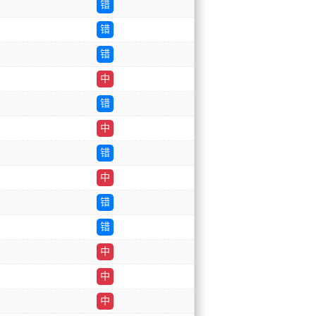
错
错
错
中
错
中
错
中
错
错
中
中
中