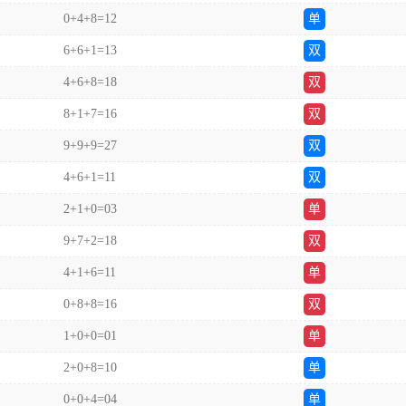
0+4+8=12
单
6+6+1=13
双
4+6+8=18
双
8+1+7=16
双
9+9+9=27
双
4+6+1=11
双
2+1+0=03
单
9+7+2=18
双
4+1+6=11
单
0+8+8=16
双
1+0+0=01
单
2+0+8=10
单
0+0+4=04
单