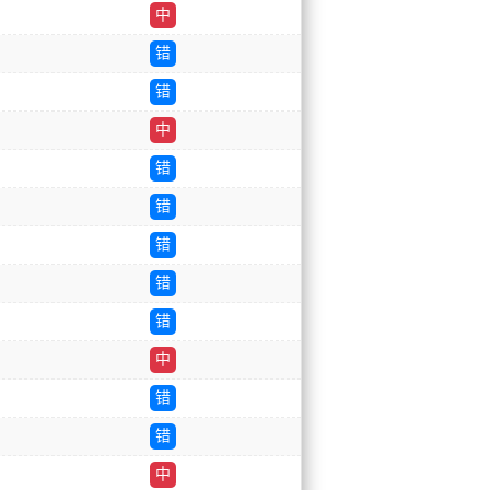
中
错
错
中
错
错
错
错
错
中
错
错
中