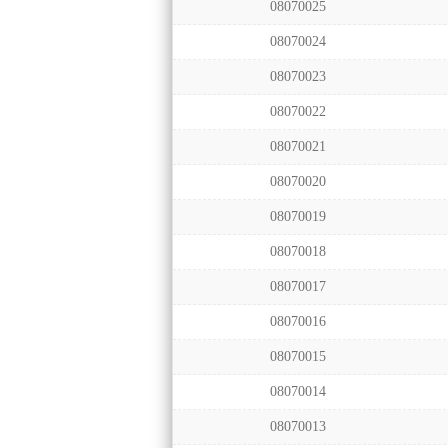
08070025
08070024
08070023
08070022
08070021
08070020
08070019
08070018
08070017
08070016
08070015
08070014
08070013