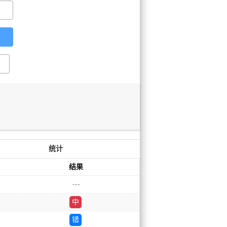
统计
结果
---
中
错