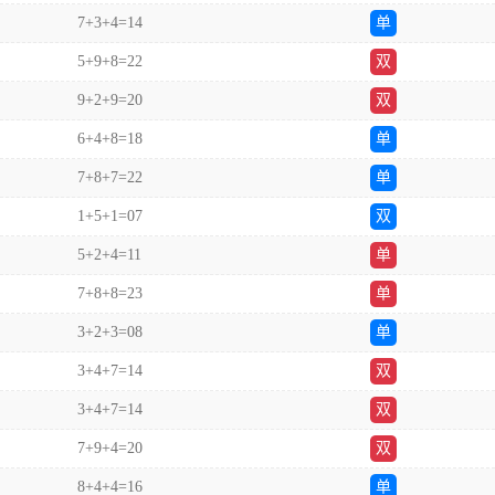
7+3+4=14
单
5+9+8=22
双
9+2+9=20
双
6+4+8=18
单
7+8+7=22
单
1+5+1=07
双
5+2+4=11
单
7+8+8=23
单
3+2+3=08
单
3+4+7=14
双
3+4+7=14
双
7+9+4=20
双
8+4+4=16
单